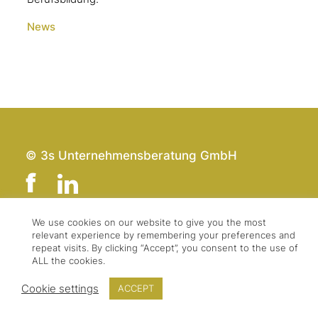
News
© 3s Unternehmensberatung GmbH
We use cookies on our website to give you the most
relevant experience by remembering your preferences and
Team
Impressum
repeat visits. By clicking “Accept”, you consent to the use of
Kontakt
Datenschutz
ALL the cookies.
Presse & Logo
AGBs
Cookie settings
ACCEPT