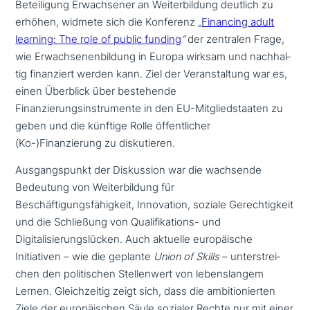
Beteiligung Erwachsener an Weiterbildung deutlich zu
erhöhen, widmete sich die Konferenz
„
Financing adult
learning: The role of public funding
“
der zentralen Frage,
wie Erwachsenenbildung in Europa wirksam und nach­hal­
tig finan­ziert werden kann. Ziel der Veranstaltung war es,
einen Überblick über bestehen­de
Finanzierungsinstrumente in den EU-Mitgliedstaaten zu
geben und die künftige Rolle öffent­li­cher
(Ko-)Finanzierung zu diskutieren.
Ausgangspunkt der Diskussion war die wachsende
Bedeutung von Weiterbildung für
Beschäftigungsfähigkeit, Innovation, soziale Gerechtigkeit
und die Schließung von Qualifikations- und
Digitalisierungslücken. Auch aktuelle euro­päi­sche
Initiativen – wie die geplante
Union of Skills
– unter­strei­
chen den poli­ti­schen Stellenwert von lebens­lan­gem
Lernen. Gleichzeitig zeigt sich, dass die ambi­tio­nier­ten
Ziele der euro­päi­schen Säule sozialer Rechte nur mit einer