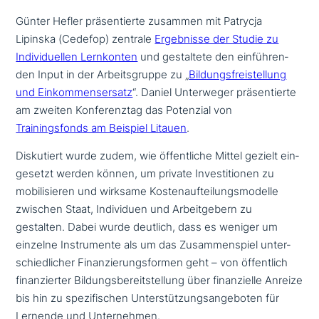
Günter Hefler prä­sen­tier­te zusammen mit Patrycja
Lipinska (Cedefop) zentrale
Ergebnisse der Studie zu
Individuellen Lernkonten
und gestal­te­te den ein­füh­ren­
den Input in der Arbeitsgruppe zu „
Bildungsfreistellung
und Einkommensersatz
“. Daniel Unterweger prä­sen­tier­te
am zweiten Konferenztag das Potenzial von
Trainingsfonds am Beispiel Litauen
.
Diskutiert wurde zudem, wie öffent­li­che Mittel gezielt ein­
ge­setzt werden können, um private Investitionen zu
mobi­li­sie­ren und wirksame Kostenaufteilungsmodelle
zwischen Staat, Individuen und Arbeitgebern zu
gestalten. Dabei wurde deutlich, dass es weniger um
einzelne Instrumente als um das Zusammenspiel unter­
schied­li­cher Finanzierungsformen geht – von öffent­lich
finan­zier­ter Bildungsbereitstellung über finan­zi­el­le Anreize
bis hin zu spe­zi­fi­schen Unterstützungsangeboten für
Lernende und Unternehmen.