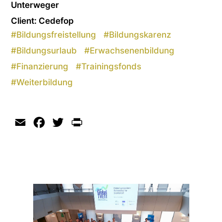
Unterweger
Client: Cedefop
#
Bildungsfreistellung
#
Bildungskarenz
#
Bildungsurlaub
#
Erwachsenenbildung
#
Finanzierung
#
Trainingsfonds
#
Weiterbildung
Email
Facebook
Twitter
Print