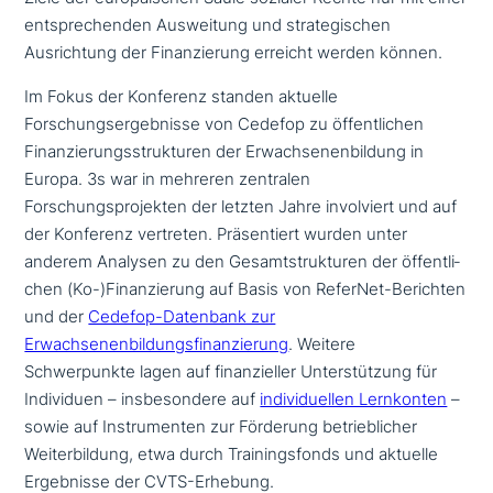
ent­spre­chen­den Ausweitung und stra­te­gi­schen
Ausrichtung der Finanzierung erreicht werden können.
Im Fokus der Konferenz standen aktuelle
Forschungsergebnisse von Cedefop zu öffent­li­chen
Finanzierungsstrukturen der Erwachsenenbildung in
Europa. 3s war in mehreren zentralen
Forschungsprojekten der letzten Jahre invol­viert und auf
der Konferenz vertreten. Präsentiert wurden unter
anderem Analysen zu den Gesamtstrukturen der öffent­li­
chen (Ko-)Finanzierung auf Basis von ReferNet-Berichten
und der
Cedefop-Datenbank zur
Erwachsenenbildungsfinanzierung
. Weitere
Schwerpunkte lagen auf finan­zi­el­ler Unterstützung für
Individuen – ins­be­son­de­re auf
indi­vi­du­el­len Lernkonten
–
sowie auf Instrumenten zur Förderung betrieb­li­cher
Weiterbildung, etwa durch Trainingsfonds und aktuelle
Ergebnisse der CVTS-Erhebung.