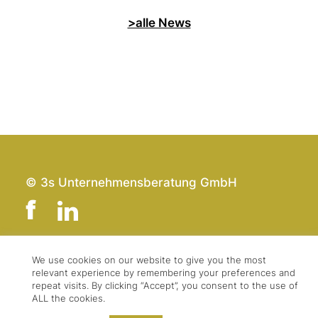
>alle News
© 3s Unternehmensberatung GmbH
We use cookies on our website to give you the most
Team
Impressum
relevant experience by remembering your preferences and
Kontakt
Datenschutz
repeat visits. By clicking “Accept”, you consent to the use of
ALL the cookies.
Presse & Logo
AGBs