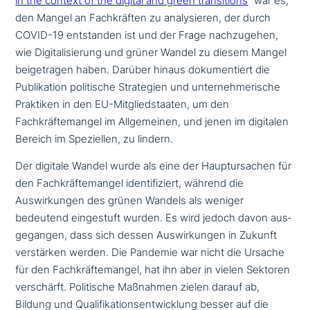
in the context of the digital and green tran­si­ti­ons
” war es,
den Mangel an Fachkräften zu ana­ly­sie­ren, der durch
COVID-19 ent­stan­den ist und der Frage nach­zu­ge­hen,
wie Digitalisierung und grüner Wandel zu diesem Mangel
bei­getra­gen haben. Darüber hinaus doku­men­tiert die
Publikation poli­ti­sche Strategien und unter­neh­me­ri­sche
Praktiken in den EU-Mitgliedstaaten, um den
Fachkräftemangel im Allgemeinen, und jenen im digitalen
Bereich im Speziellen, zu lindern.
Der digitale Wandel wurde als eine der Hauptursachen für
den Fachkräftemangel iden­ti­fi­ziert, während die
Auswirkungen des grünen Wandels als weniger
bedeutend ein­ge­stuft wurden. Es wird jedoch davon aus­
ge­gan­gen, dass sich dessen Auswirkungen in Zukunft
ver­stär­ken werden. Die Pandemie war nicht die Ursache
für den Fachkräftemangel, hat ihn aber in vielen Sektoren
ver­schärft. Politische Maßnahmen zielen darauf ab,
Bildung und Qualifikationsentwicklung besser auf die