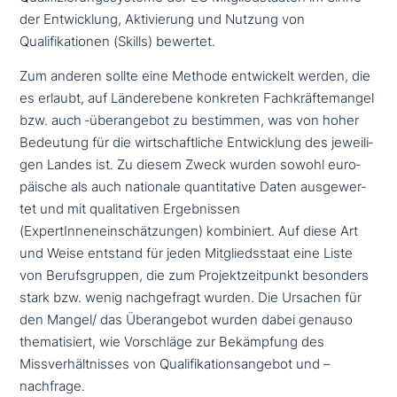
der Entwicklung, Aktivierung und Nutzung von
Qualifikationen (Skills) bewertet.
Zum anderen sollte eine Methode ent­wickelt werden, die
es erlaubt, auf Länderebene konkreten Fachkräftemangel
bzw. auch ‑über­an­ge­bot zu bestimmen, was von hoher
Bedeutung für die wirt­schaft­li­che Entwicklung des jewei­li­
gen Landes ist. Zu diesem Zweck wurden sowohl euro­
päi­sche als auch nationale quan­ti­ta­ti­ve Daten aus­ge­wer­
tet und mit qua­li­ta­ti­ven Ergebnissen
(ExpertInneneinschätzungen) kom­bi­niert. Auf diese Art
und Weise entstand für jeden Mitgliedsstaat eine Liste
von Berufsgruppen, die zum Projektzeitpunkt besonders
stark bzw. wenig nach­ge­fragt wurden. Die Ursachen für
den Mangel/ das Überangebot wurden dabei genauso
the­ma­ti­siert, wie Vorschläge zur Bekämpfung des
Missverhältnisses von Qualifikationsangebot und –
nachfrage.