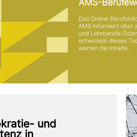
AMS-Berufewe
Das Online-Berufsinf
AMS infor­miert über 
und Lehrberufe Öster
ent­wickeln dieses To
warten die Inhalte.
kratie- und
enz in