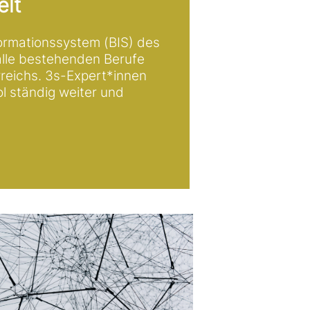
lt
ormationssystem (BIS) des
alle bestehen­den Berufe
reichs. 3s-Expert*innen
ol ständig weiter und