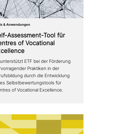
ls & Anwendungen
lf-Assessment-Tool für
ntres of Vocational
cellence
 unter­stützt ETF bei der Förderung
­vor­ra­gen­der Praktiken in der
rufsbildung durch die Entwicklung
nes Selbstbewertungstools für
ntres of Vocational Excellence.