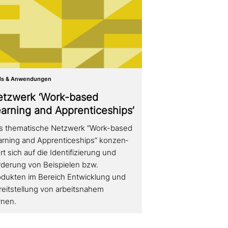
ls & Anwendungen
etzwerk ‘Work-based
arning and Apprenticeships’
s the­ma­ti­sche Netzwerk “Work-based
arning and Apprenticeships” kon­zen­
ert sich auf die Identifizierung und
rderung von Beispielen bzw.
odukten im Bereich Entwicklung und
eitstellung von arbeits­na­hem
rnen.