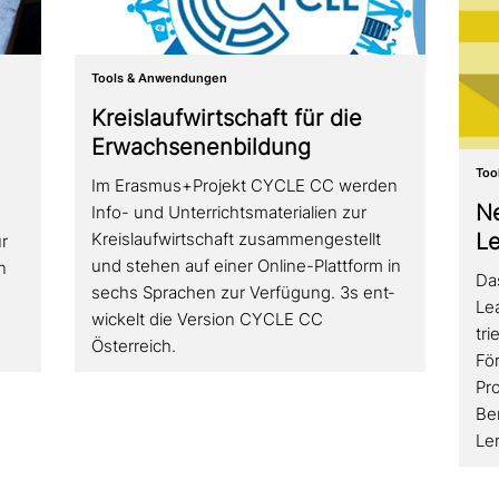
Tools & Anwendungen
Kreislaufwirtschaft für die
Erwachsenenbildung
Too
Im Erasmus+Projekt CYCLE CC werden
N
Info- und Unterrichtsmaterialien zur
e
Le
Kreislaufwirtschaft zusam­men­ge­stellt
r
und stehen auf einer Online-Plattform in
n
Da
sechs Sprachen zur Verfügung. 3s ent­
Le
wickelt die Version CYCLE CC
tri
Österreich.
Fö
Pr
Ber
Le