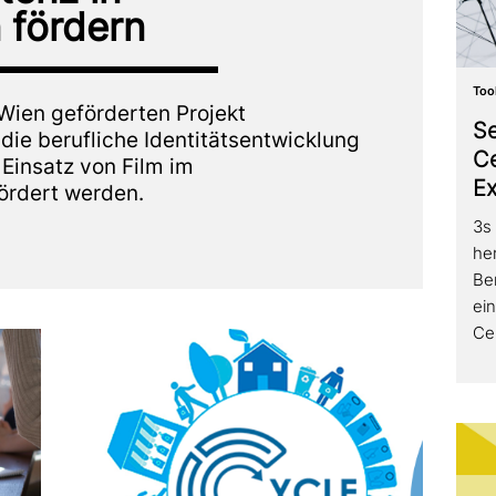
 fördern
Too
ien geför­der­ten Projekt
Se
die beruf­li­che Identitätsentwicklung
Ce
Einsatz von Film im
Ex
fördert werden.
3s
her
Be
ei
Ce