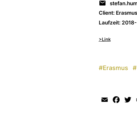
stefan.hu
Client: Erasmu
Laufzeit: 2018
>Link
#
Erasmus
#
Email
Faceb
Tw