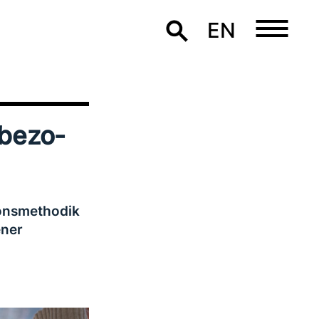
EN
be­zo­
ionsmethodik
­ner