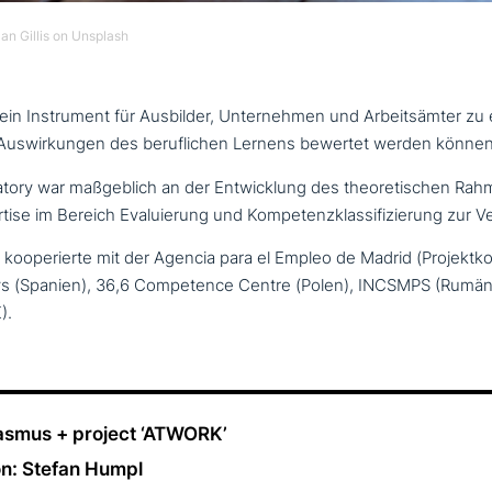
an Gillis on Unsplash
 ein Instrument für Ausbilder, Unternehmen und Arbeitsämter zu e
Auswirkungen des beruf­li­chen Lernens bewertet werden können
a­to­ry war maß­geb­lich an der Entwicklung des theo­re­ti­schen Ra
ertise im Bereich Evaluierung und Kompetenzklassifizierung zur V
koope­rier­te mit der Agencia para el Empleo de Madrid (Projektko
ys (Spanien), 36,6 Competence Centre (Polen), INCSMPS (Rumä
).
rasmus + project ‘ATWORK’
n: Stefan Humpl