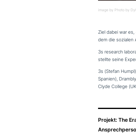
image by Photo by Dyl
Ziel dabei war es,
dem die sozialen 
3s research labo­r
stellte seine Exp
3s (Stefan Humpl) 
Spanien), Drambl
Clyde College (UK
Projekt: The E
Ansprechperso