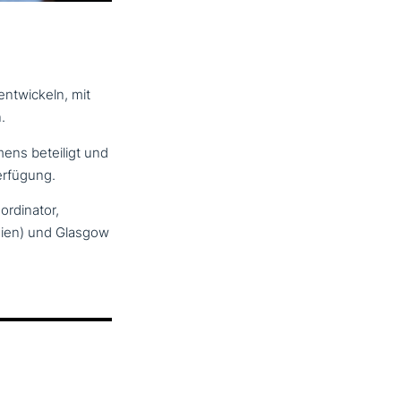
nt­wickeln, mit
.
hmens beteiligt und
erfügung.
ordinator,
nien) und Glasgow