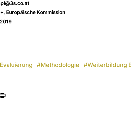
mpl@3s.co.at
s+, Europäische Kommission
-2019
Evaluierung
#
Methodologie
#
Weiterbildung
ook
itter
Print