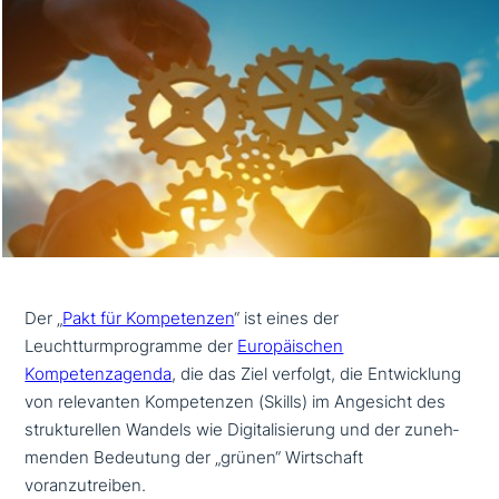
Der „
Pakt für Kompetenzen
“ ist eines der
Leuchtturmprogramme der
Europäischen
Kompetenzagenda
, die das Ziel verfolgt, die Entwicklung
von rele­van­ten Kompetenzen (Skills) im Angesicht des
struk­tu­rel­len Wandels wie Digitalisierung und der zuneh­
men­den Bedeutung der „grünen“ Wirtschaft
voranzutreiben.