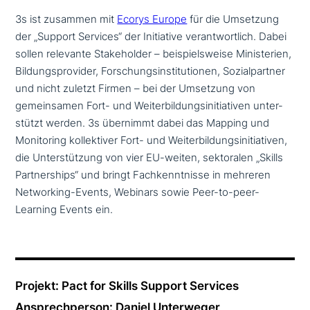
3s ist zusammen mit
Ecorys Europe
für die Umsetzung
der „Support Services“ der Initiative ver­ant­wort­lich. Dabei
sollen relevante Stakeholder – bei­spiels­wei­se Ministerien,
Bildungsprovider, Forschungsinstitutionen, Sozialpartner
und nicht zuletzt Firmen – bei der Umsetzung von
gemein­sa­men Fort- und Weiterbildungsinitiativen unter­
stützt werden. 3s übernimmt dabei das Mapping und
Monitoring kol­lek­ti­ver Fort- und Weiterbildungsinitiativen,
die Unterstützung von vier EU-weiten, sek­to­ra­len „Skills
Partnerships“ und bringt Fachkenntnisse in mehreren
Networking-Events, Webinars sowie Peer-to-peer-
Learning Events ein.
Projekt: Pact for Skills Support Services
Ansprechperson: Daniel Unterweger