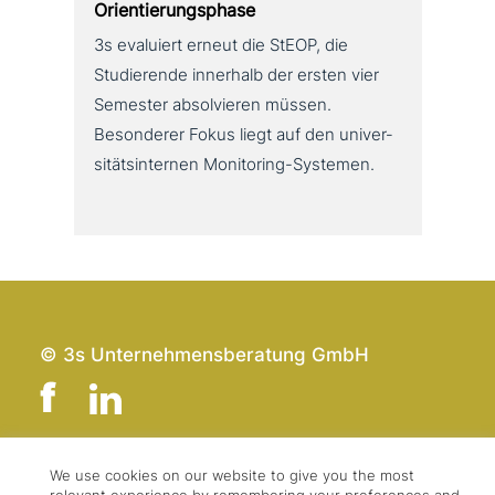
Orientierungsphase
3s evaluiert erneut die StEOP, die
Studierende innerhalb der ersten vier
Semester absol­vie­ren müssen.
Besonderer Fokus liegt auf den uni­ver­
si­täts­in­ter­nen Monitoring-Systemen.
© 3s Unternehmensberatung GmbH
We use cookies on our website to give you the most
Team
Impressum