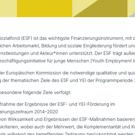
zialfond (ESF) ist das wich­tig­ste Finanzierungsinstrument, mit 
eichen Arbeitsmarkt, Bildung und soziale Eingliederung fördert und 
nstleistungen und Akteur*innen unter­stützt. Der ESF trägt auß
chäftigungsinitiative für junge Menschen (Youth Employment Init
der Europäischen Kommission die not­wen­di­ge qua­li­ta­ti­ve und quan­
ng der the­ma­ti­schen Ziele des ESF und YEI der Programmperiod
e­son­de­re folgende Ziele verfolgt:
nahme der Ergebnisse der ESF- und YEI-Förderung im
anungszeitraum 2014–2020
von Wirksamkeit und Ergebnissen der ESF-Maßnahmen basieren
skriterien, wobei auch der Mehrwert, die Komplementarität und K
ds während des betref­fen­den Zeitraums berück­sich­tigt werden