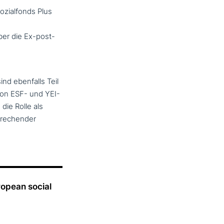
ozialfonds Plus
er die Ex-post-
ind ebenfalls Teil
on ESF- und YEI-
die Rolle als
re­chen­der
uropean social