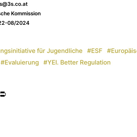
ss@3s.co.at
ische Kommission
022-08/2024
ngsinitiative für Jugendliche
#
ESF
#
Europäis
#
Evaluierung
#
YEI. Better Regulation
ook
itter
Print