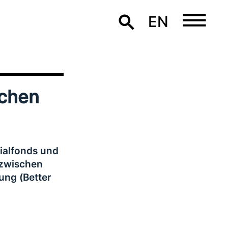
EN
schen
ialfonds und
 zwischen
ng (Better