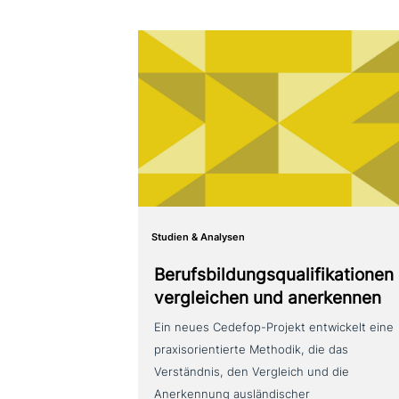
Studien & Analysen
Berufsbildungsqualifikationen
ver­glei­chen und anerkennen
Ein neues Cedefop-Projekt ent­wickelt eine
pra­xis­ori­en­tier­te Methodik, die das
Verständnis, den Vergleich und die
Anerkennung aus­län­di­scher