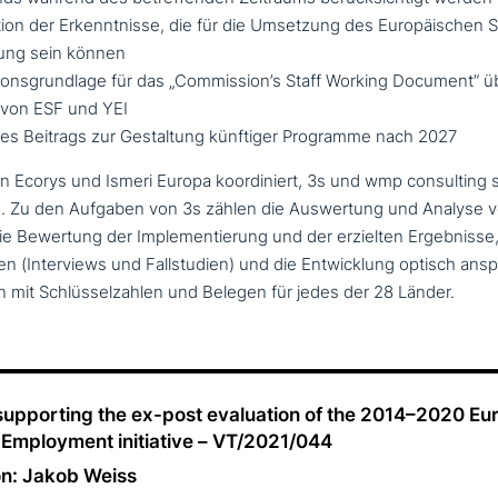
on der Erkenntnisse, die für die Umsetzung des Europäischen S
ung sein können
onsgrundlage für das „Commission’s Staff Working Document” üb
 von ESF und YEI
nes Beitrags zur Gestaltung künftiger Programme nach 2027
n Ecorys und Ismeri Europa koor­di­niert, 3s und wmp con­sul­ting s
. Zu den Aufgaben von 3s zählen die Auswertung und Analyse v
die Bewertung der Implementierung und der erzielten Ergebnisse, 
n (Interviews und Fallstudien) und die Entwicklung optisch ansp
 mit Schlüsselzahlen und Belegen für jedes der 28 Länder.
sup­port­ing the ex-post eva­lua­ti­on of the 2014–2020 E
Employment initia­ti­ve – VT/2021/044
n: Jakob Weiss