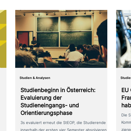
Studien & Analysen
Studie
Studienbeginn in Österreich:
EU 
Evaluierung der
Fra
Studieneingangs- und
hab
Orientierungsphase
Die S
Kommi
3s evaluiert erneut die StEOP, die Studierende
zie­r
innerhalb der ersten vier Semester absol­vie­ren