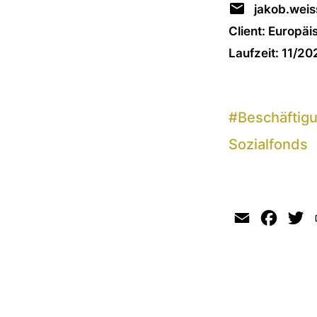
jakob.wei
Client: Europä
Laufzeit: 11/2
#
Beschäftigu
Sozialfonds
Email
Faceb
Tw