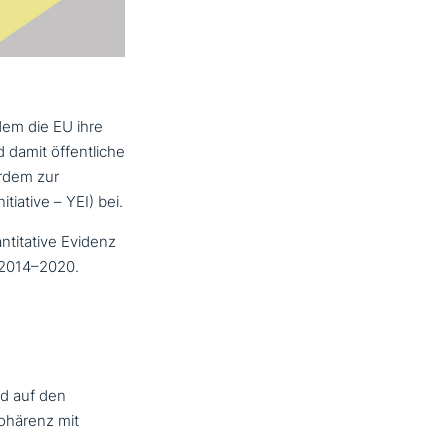
dem die EU ihre
damit öffent­li­che
erdem zur
iative – YEI) bei.
ti­ta­ti­ve Evidenz
e 2014–2020.
d auf den
ohärenz mit