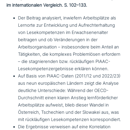
im inter­na­tio­na­len Vergleich. S. 102–133.
Der Beitrag ana­ly­siert, inwiefern Arbeitsplätze als
Lernorte zur Entwicklung und Aufrechterhaltung
von Lesekompetenzen im Erwachsenenalter
beitragen und ob Veränderungen in der
Arbeitsorganisation – ins­be­son­de­re beim Anteil an
Tätigkeiten, die komplexes Problemlösen erfordern
– die sta­gnie­ren­den bzw. rück­läu­fi­gen PIAAC-
Lesekompetenzergebnisse erklären können.
Auf Basis von PIAAC-Daten (2011/12 und 2022/23)
aus neun euro­päi­schen Ländern zeigt die Analyse
deutliche Unterschiede: Während der OECD-
Durchschnitt einen klaren Anstieg lern­för­der­li­cher
Arbeitsplätze aufweist, blieb dieser Wandel in
Österreich, Tschechien und der Slowakei aus, was
mit rück­läu­fi­gen Lesekompetenzen korrespondiert.
Die Ergebnisse verweisen auf eine Korrelation