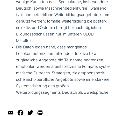
wenige Kursarten (v. a. Sprachkurse, ins­be­son­de­re
Deutsch, sowie Maschinenbedienkurse), während
typische betrieb­li­che Weiterbildungsangebote kaum
genutzt werden; formale Weiterbildung bleibt stark
selektiv, und Österreich liegt bei nach­träg­li­chen
Bildungsabschlüssen nur im unteren OECD-
Mittelfeld.
Die Daten legen nahe, dass mangelnde
Lesekompetenz und fehlende attrak­ti­ve bzw.
zugäng­li­che Angebote die Teilnahme begrenzen;
empfohlen werden arbeits­platz­na­he Formate, syste­
ma­ti­sche Outreach-Strategien, ziel­grup­pen­spe­zi­fi­
sche nicht-beruf­li­che Angebote sowie eine stärkere
Systematisierung des großen
Weiterbildungssegments Deutsch als Zweitsprache.
Email
Facebook
Twitter
Print