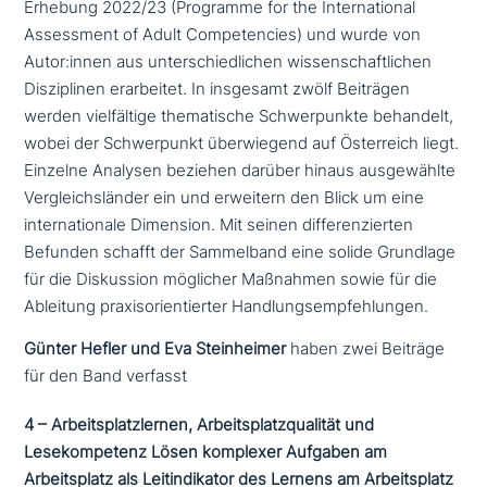
Erhebung 2022/23 (Programme for the International
Assessment of Adult Competencies) und wurde von
Autor:innen aus unter­schied­li­chen wis­sen­schaft­li­chen
Disziplinen erar­bei­tet. In insgesamt zwölf Beiträgen
werden viel­fäl­ti­ge the­ma­ti­sche Schwerpunkte behandelt,
wobei der Schwerpunkt über­wie­gend auf Österreich liegt.
Einzelne Analysen beziehen darüber hinaus aus­ge­wähl­te
Vergleichsländer ein und erweitern den Blick um eine
inter­na­tio­na­le Dimension. Mit seinen dif­fe­ren­zier­ten
Befunden schafft der Sammelband eine solide Grundlage
für die Diskussion möglicher Maßnahmen sowie für die
Ableitung pra­xis­ori­en­tier­ter Handlungsempfehlungen.
Günter Hefler und Eva Steinheimer
haben zwei Beiträge
für den Band verfasst
4 – Arbeitsplatzlernen, Arbeitsplatzqualität und
Lesekompetenz Lösen komplexer Aufgaben am
Arbeitsplatz als Leitindikator des Lernens am Arbeitsplatz