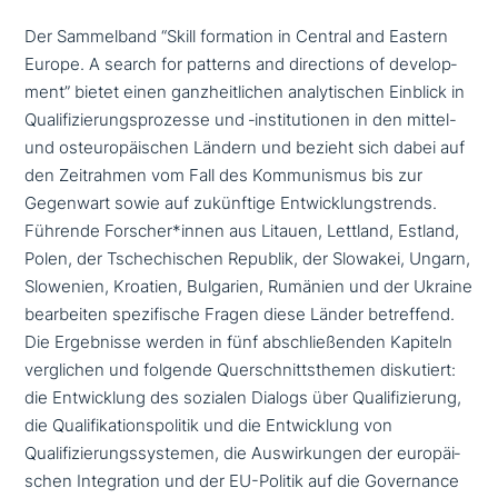
Der Sammelband “Skill formation in Central and Eastern
Europe. A search for patterns and direc­tions of deve­lo­p­
ment” bietet einen ganz­heit­li­chen ana­ly­ti­schen Einblick in
Qualifizierungsprozesse und ‑insti­tu­tio­nen in den mittel-
und ost­eu­ro­päi­schen Ländern und bezieht sich dabei auf
den Zeitrahmen vom Fall des Kommunismus bis zur
Gegenwart sowie auf zukünf­ti­ge Entwicklungstrends.
Führende Forscher*innen aus Litauen, Lettland, Estland,
Polen, der Tschechischen Republik, der Slowakei, Ungarn,
Slowenien, Kroatien, Bulgarien, Rumänien und der Ukraine
bear­bei­ten spe­zi­fi­sche Fragen diese Länder betref­fend.
Die Ergebnisse werden in fünf abschlie­ßen­den Kapiteln
ver­gli­chen und folgende Querschnittsthemen dis­ku­tiert:
die Entwicklung des sozialen Dialogs über Qualifizierung,
die Qualifikationspolitik und die Entwicklung von
Qualifizierungssystemen, die Auswirkungen der euro­päi­
schen Integration und der EU-Politik auf die Governance