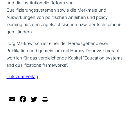
und die insti­tu­tio­nel­le Reform von
Qualifizierungssystemen sowie die Merkmale und
Auswirkungen von poli­ti­schen Anleihen und policy
learning aus den angel­säch­si­schen bzw. deutsch­spra­chi­
gen Ländern.
Jörg Markowitsch ist einer der Herausgeber dieser
Publikation und gemeinsam mit Horacy Debowski ver­ant­
wort­lich für das ver­glei­chen­de Kapitel “Education systems
and qua­li­fi­ca­ti­ons frameworks”.
Link zum Verlag
Email
Facebook
Twitter
Print