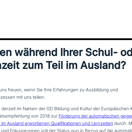
en während Ihrer Schul- o
zeit zum Teil im Ausland?
uns freuen, wenn Sie Ihre Erfahrungen zu Ausbildung und
essen mit uns teilen.
 derzeit im Namen der GD Bildung und Kultur der Europäischen
Ratsempfehlung von 2018 zur
Förderung der auto­ma­ti­schen gegen­
m Ausland erwor­be­nen Qualifikationen und Lernzeiten
durch. Mi
nd Fokusgruppen soll der Status quo in Bezug auf die auto­ma­ti­s