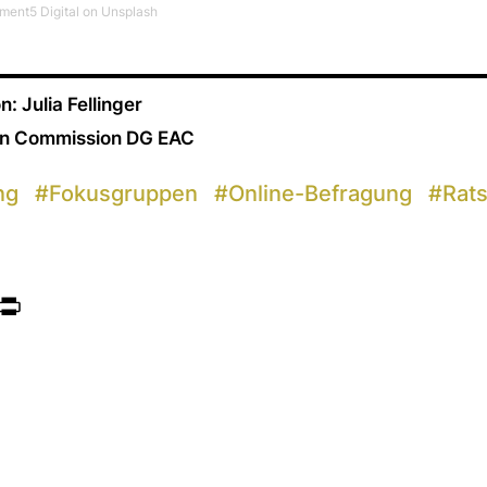
ment5 Digital on Unsplash
 Julia Fellinger
an Commission DG EAC
ng
#
Fokusgruppen
#
Online-Befragung
#
Rat
ook
itter
Print