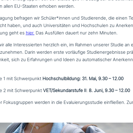
n allen EU-Staaten erhoben werden.
ragung befragen wir Schüler*innen und Studierende, die einen Tei
acht haben, und auch Universitäten und Hochschulen zu Anerk
gung geht es
hier.
Das Ausfüllen dauert nur zehn Minuten.
r alle Interessierten herzlich ein, im Rahmen unserer Studie an 
zu­neh­men. Darin werden erste vor­läu­fi­ge Studienergebnisse prä
chkeit, sich zu Erfahrungen und Ideen zu auto­ma­ti­scher Anerken
e 1 mit Schwerpunkt
Hochschulbildung:
31. Mai, 9.30 – 12.00
e 2 mit Schwerpunkt
VET/Sekundarstufe II
:
8. Juni, 9.30 – 12.00
r Fokusgruppen werden in die Evaluierungsstudie ein­flie­ßen. Z