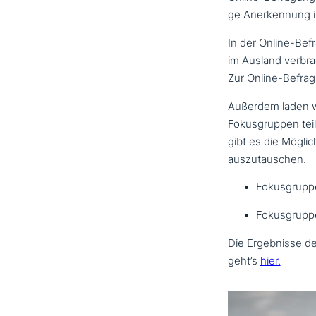
ge Anerkennung i
In der Online-Bef
im Ausland verbr
Zur Online-Befra
Außerdem laden wi
Fokusgruppen teil­
gibt es die Mögli
auszutauschen.
Fokusgrupp
Fokusgrupp
Die Ergebnisse de
geht’s
hier.