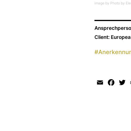
image by Photo by Ele
Ansprechperson:
Client: Europe
#
Anerkennu
Email
Faceb
Tw