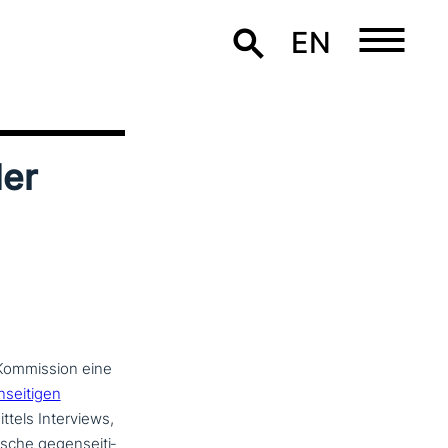
EN
der
 Kommission eine
sei­ti­gen
ttels Interviews,
che gegen­sei­ti­