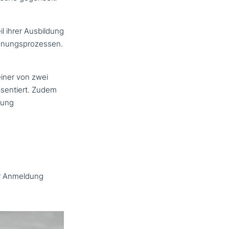
l ihrer Ausbildung
ennungsprozessen.
einer von zwei
­sen­tiert. Zudem
nung
ur Anmeldung