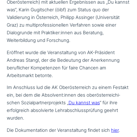
Oberösterreich) mit aktuellen Ergebnissen aus „Du kannst
was“, Karin Gugitscher (öibf) zum Status quo der
Validierung in Österreich, Philipp Assinger (Universität
Graz) zu mul­ti­pro­fes­sio­nel­len Verfahren sowie einer
Dialogrunde mit Praktiker:innen aus Beratung,
Weiterbildung und Forschung.
Eröffnet wurde die Veranstaltung von AK-Präsident
Andreas Stangl, der die Bedeutung der Anerkennung
beruf­li­cher Kompetenzen für faire Chancen am
Arbeitsmarkt betonte.
Im Anschluss lud die AK Oberösterreich zu einem Festakt
ein, bei dem die Absolvent:innen des ober­öster­rei­chi­
schen Sozialpartnerprojekts „
Du kannst was
“ für ihre
erfolg­reich absol­vier­te Lehrabschlussprüfung geehrt
wurden.
Die Dokumentation der Veranstaltung findet sich
hier
.