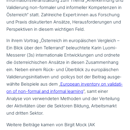
Informationsveranstaltung zum Thema „Anerkennung und
Validierung non-formaler und infor­mel­ler Kompetenzen in
Österreich“ statt. Zahlreiche Expert:innen aus Forschung
und Praxis dis­ku­tier­ten Ansätze, Herausforderungen und
Perspektiven in diesem wichtigen Feld.
In ihrem Vortrag „Österreich im euro­päi­schen Vergleich –
Ein Blick über den Tellerrand“ beleuch­te­te Karin Luomi-
Messerer (3s) inter­na­tio­na­le Entwicklungen und ordnete
die öster­rei­chi­schen Ansätze in diesen Zusammenhang
ein. Neben einem Rück- und Überblick zu euro­päi­schen
Validierungsinitiativen und ‑policys bot der Beitrag aus­ge­
wähl­te Beispiele aus dem „
European inventory on vali­da­ti­
on of non-formal and informal learning
“, samt einer
Analyse von ver­wen­de­ten Methoden und der Verteilung
der Aktivitäten über die Sektoren Bildung, Arbeitsmarkt
und dritten Sektor.
Weitere Beiträge kamen von Birgit Mock (AK