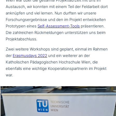
Wien war über die gesamte Projektlaufzeit mit uns im
Austausch, wir konnten mit einem Teil der Feldarbeit dort
anknüpfen und viel lernen. Nun durften wir unsere
Forschungsergebnisse und den im Projekt ent­wickel­ten
Prototypen eines
Self-Assessment-Tools
prä­sen­tie­ren.
Die zahl­rei­chen Rückmeldungen unter­stüt­zen uns beim
Projektabschluss.
Zwei weitere Workshops sind geplant, einmal im Rahmen
der
Erasmusdays 2022
und ein weiterer an der
Katholischen Pädagogischen Hochschule Wien, die
ebenfalls eine wichtige Kooperationspartnerin im Projekt
war.