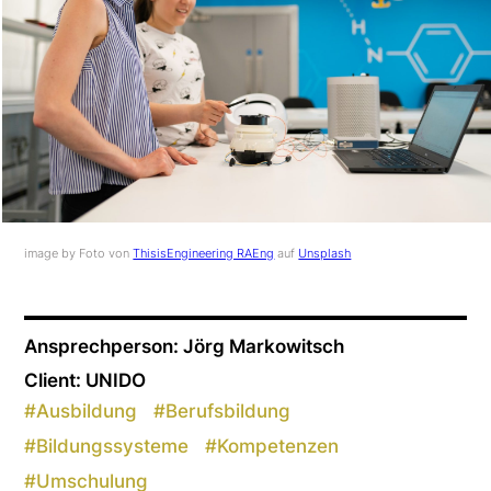
image by Foto von
ThisisEngineering RAEng
auf
Unsplash
Ansprechperson: Jörg Markowitsch
Client: UNIDO
#
Ausbildung
#
Berufsbildung
#
Bildungssysteme
#
Kompetenzen
#
Umschulung