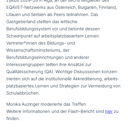
Zyklus 2024–26 in Riga, an der sechs Mitglieder des
EQAVET-Netzwerks aus Österreich, Bulgarien, Finnland,
Litauen und Serbien als Peers teil­nah­men. Das
Gastgeberland stellten das lettische
Berufsbildungssystem vor und betonte dessen
Schwerpunkt auf arbeits­platz­ba­sier­tem Lernen.
Vertreter*innen des Bildungs- und
Wissenschaftsministeriums, der
Berufsbildungseinrichtungen und anderer
Interessengruppen teilten ihre Ansätze zur
Qualitätssicherung (QA). Wichtige Diskussionen kon­zen­
trier­ten sich auf die insti­tu­tio­nel­le Akkreditierung, arbeits­
platz­ba­sier­tes Lernen und Strategien zur Vermeidung von
Schulabbrüchen.
Monika Auzinger mode­rier­te das Treffen.
Weitere Informationen und der Flash-Bericht sind
hier
zu
finden.