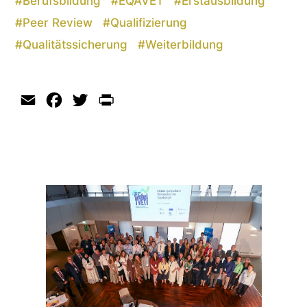
#
Berufsbildung
#
EQAVET
#
Erstausbildung
#
Peer Review
#
Qualifizierung
#
Qualitätssicherung
#
Weiterbildung
Email
Facebook
Twitter
Print