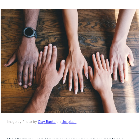
image by Photo by
Clay Banks
on
Unsplash