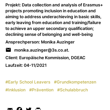
Projekt: Data coll­ec­tion and analysis of Erasmus+
projects promoting inclusion in education and
aiming to address undera­chie­ving in basic skills,
early leaving from education and training/failure
to achieve an upper secondary qua­li­fi­ca­ti­on;
declining sense of belonging and well-being
Ansprechperson: Monika Auzinger
monika.auzinger@3s.co.at.
Client: Europäische Kommission, DGEAC
Laufzeit: 04-11/2021
#
Early School Leavers
#
Grundkompetenzen
#
Inklusion
#
Prävention
#
Schulabbruch
Email
Facebook
Twitter
Print