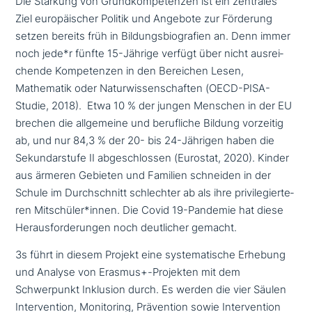
Die Stärkung von Grundkompetenzen ist ein zentrales
Ziel euro­päi­scher Politik und Angebote zur Förderung
setzen bereits früh in Bildungsbiografien an. Denn immer
noch jede*r fünfte 15-Jährige verfügt über nicht aus­rei­
chen­de Kompetenzen in den Bereichen Lesen,
Mathematik oder Naturwissenschaften (OECD-PISA-
Studie, 2018). Etwa 10 % der jungen Menschen in der EU
brechen die all­ge­mei­ne und beruf­li­che Bildung vorzeitig
ab, und nur 84,3 % der 20- bis 24-Jährigen haben die
Sekundarstufe II abge­schlos­sen (Eurostat, 2020). Kinder
aus ärmeren Gebieten und Familien schneiden in der
Schule im Durchschnitt schlech­ter ab als ihre pri­vi­le­gier­te­
ren Mitschüler*innen. Die Covid 19-Pandemie hat diese
Herausforderungen noch deut­li­cher gemacht.
3s führt in diesem Projekt eine syste­ma­ti­sche Erhebung
und Analyse von Erasmus+-Projekten mit dem
Schwerpunkt Inklusion durch. Es werden die vier Säulen
Intervention, Monitoring, Prävention sowie Intervention