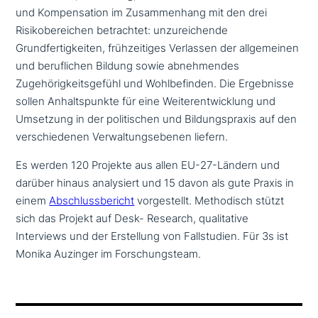
und Kompensation im Zusammenhang mit den drei
Risikobereichen betrach­tet: unzu­rei­chen­de
Grundfertigkeiten, früh­zei­ti­ges Verlassen der all­ge­mei­nen
und beruf­li­chen Bildung sowie abneh­men­des
Zugehörigkeitsgefühl und Wohlbefinden. Die Ergebnisse
sollen Anhaltspunkte für eine Weiterentwicklung und
Umsetzung in der poli­ti­schen und Bildungspraxis auf den
ver­schie­de­nen Verwaltungsebenen liefern.
Es werden 120 Projekte aus allen EU-27-Ländern und
darüber hinaus ana­ly­siert und 15 davon als gute Praxis in
einem
Abschlussbericht
vor­ge­stellt. Methodisch stützt
sich das Projekt auf Desk- Research, qua­li­ta­ti­ve
Interviews und der Erstellung von Fallstudien. Für 3s ist
Monika Auzinger im Forschungsteam.