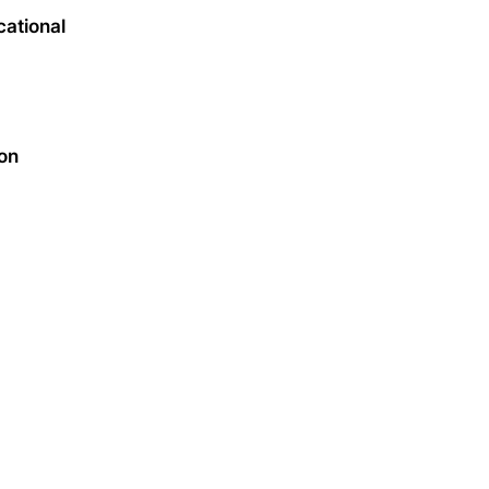
cational
on