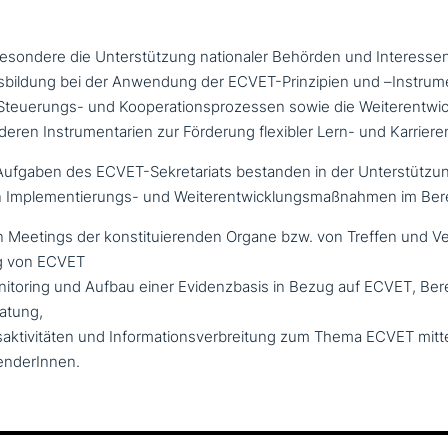
be­son­de­re die Unterstützung natio­na­ler Behörden und Interess
sbildung bei der Anwendung der ECVET-Prinzipien und –Instrume
 Steuerungs- und Kooperationsprozessen sowie die Weiterentwi
ren Instrumentarien zur Förderung flexibler Lern- und Karriere
en Aufgaben des ECVET-Sekretariats bestanden in der Unterstützu
n Implementierungs- und Weiterentwicklungsmaßnahmen im Ber
 Meetings der kon­sti­tu­ie­ren­den Organe bzw. von Treffen und V
g von ECVET
nitoring und Aufbau einer Evidenzbasis in Bezug auf ECVET, Bere
atung,
aktivitäten und Informationsverbreitung zum Thema ECVET mitte
enderInnen.