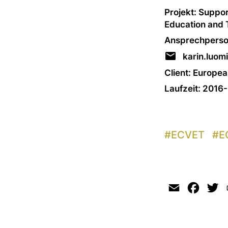
Projekt: Suppor
Education and 
Ansprechperso
karin.luom
Client: Europea
Laufzeit: 2016
#
ECVET
#
E
Email
Faceb
Tw