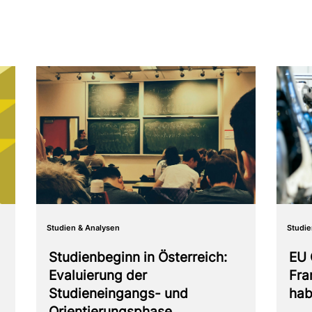
Studien & Analysen
Studie
Studienbeginn in Österreich:
EU 
Evaluierung der
Fra
Studieneingangs- und
hab
Orientierungsphase