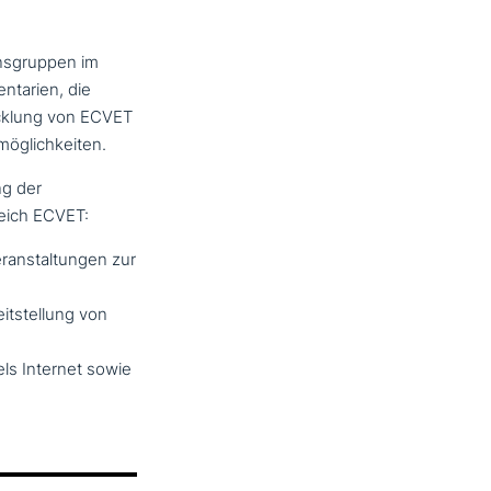
ensgruppen im
ntarien, die
cklung von ECVET
möglichkeiten.
ng der
eich ECVET:
eranstaltungen zur
itstellung von
ls Internet sowie