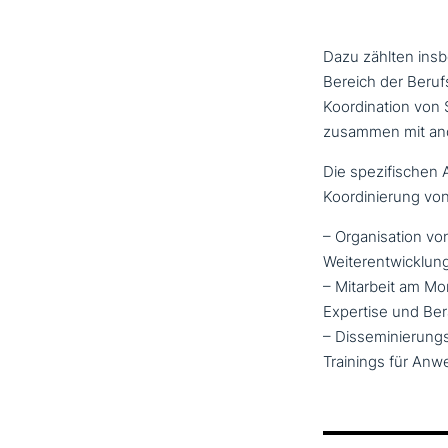
Dazu zählten ins­
Bereich der Beruf
Koordination von
zusammen mit ande
Die spe­zi­fi­sch
Koordinierung vo
– Organisation von
Weiterentwicklun
– Mitarbeit am Mo
Expertise und Ber
– Disseminierungs
Trainings für Anw