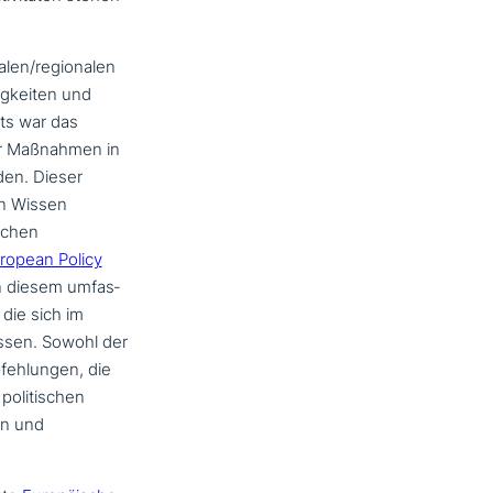
alen/regionalen
higkeiten und
ts war das
her Maßnahmen in
den. Dieser
on Wissen
­schen
ropean Policy
In diesem umfas­
 die sich im
assen. Sowohl der
pfehlungen, die
oli­ti­schen
en und