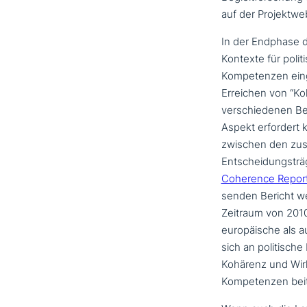
auf der Projektw
In der Endphase d
Kontexte für poli­
Kompetenzen einge
Erreichen von “Ko
ver­schie­de­nen 
Aspekt erfordert 
zwischen den zustä
Entscheidungsträg
Coherence Repor
sen­den Bericht we
Zeitraum von 2010
euro­päi­sche als 
sich an poli­ti­sc
Kohärenz und Wirks
Kompetenzen beit