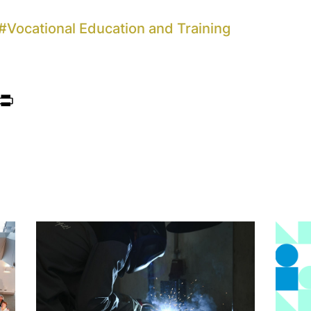
#
Vocational Education and Training
ook
itter
Print