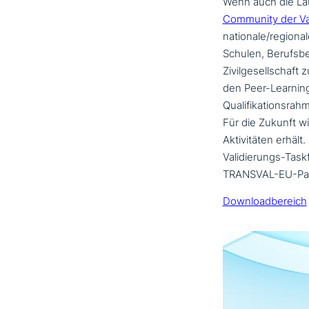
Wenn auch die Lau
Community der Va
nationale/regiona
Schulen, Berufsbe
Zivilgesellschaft 
den Peer-Learning
Qualifikationsrah
Für die Zukunft w
Aktivitäten erhält
Validierungs-Taskf
TRANSVAL-EU-Par
Downloadbereich