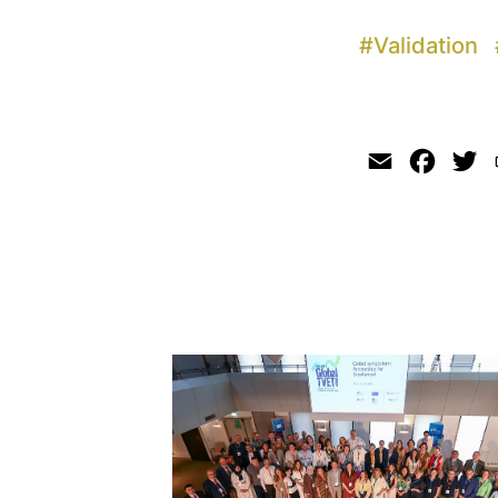
#
Validation
Email
Faceb
Tw