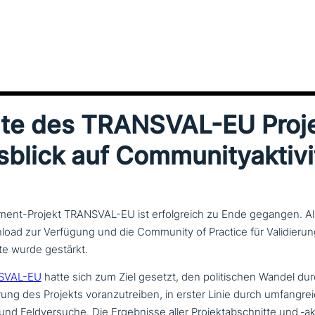
ate des TRANSVAL-EU Proj
blick auf Communityaktivi
ment-Projekt TRANSVAL-EU ist erfolgreich zu Ende gegangen. All
ad zur Verfügung und die Community of Practice für Validieru
e wurde gestärkt.
NSVAL-EU
hatte sich zum Ziel gesetzt, den poli­ti­schen Wandel du
ng des Projekts vor­an­zu­trei­ben, in erster Linie durch umfang­rei
nd Feldversuche. Die Ergebnisse aller Projektabschnitte und ‑akti­