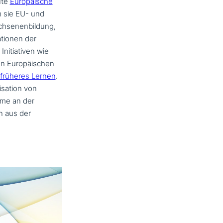
­te
Europäische
em sie EU- und
achsenenbildung,
tionen der
Initiativen wie
en Europäischen
r früheres Lernen
.
isation von
ahme an der
rn aus der