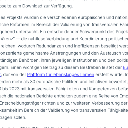
ebseite zum Download zur Verfügung.
es Projekts wurden die ver­schie­de­nen euro­päi­schen und nation
ti­sche Reformen im Bereich der Validierung von trans­ver­sa­len Fä
hend unter­sucht. Ein ent­schei­den­der Schwerpunkt des Projek
härenz” — die nahtlose Verbindung und Koordinierung poli­ti­sc
Bereichen, wodurch Redundanzen und Ineffizienzen beseitigt wer
kon­zer­tier­te gemein­sa­me Anstrengungen und den Austausch v
n­di­gen Behörden, ihren jewei­li­gen Institutionen und den poli­ti
ern. Einen wichtigen Beitrag zu diesem Bestreben leistet der
Eu
t
, der von der
Plattform für lebens­lan­ges Lernen
erstellt wurde. 
rden mehr als 30 euro­päi­sche Politiken und Initiativen bewertet,
 bis 2023 mit trans­ver­sa­len Fähigkeiten und Kompetenzen bef
auch die natio­na­len Berichte enthalten zudem eine Reihe von Em
he Entscheidungsträger richten und zur weiteren Verbesserung der p
amkeit im Bereich der Validierung von trans­ver­sa­len Fähigkeit
ragen sollen.