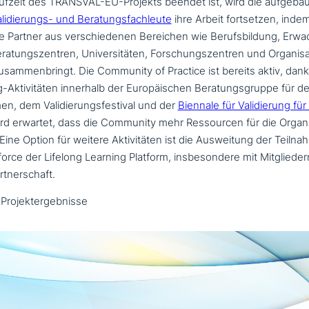
fzeit des TRANSVAL-EU-Projekts beendet ist, wird die auf­ge­bau
lidierungs- und Beratungsfachleute
ihre Arbeit fort­set­zen, ind
le Partner aus ver­schie­de­nen Bereichen wie Berufsbildung, Erw
ratungszentren, Universitäten, Forschungszentren und Organisa
zusam­men­bringt. Die Community of Practice ist bereits aktiv, dank 
-Aktivitäten innerhalb der Europäischen Beratungsgruppe für d
men, dem Validierungsfestival und der
Biennale für Validierung fü
ird erwartet, dass die Community mehr Ressourcen für die Organ
. Eine Option für weitere Aktivitäten ist die Ausweitung der Teiln
orce der Lifelong Learning Platform, ins­be­son­de­re mit Mitgliede
tnerschaft.
Projektergebnisse