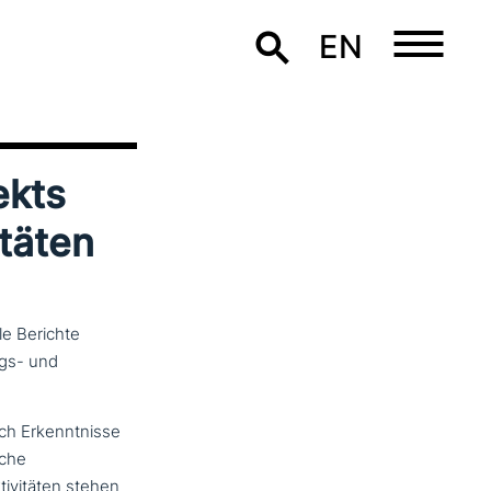
EN
ekts
täten
e Berichte
ngs- und
rch Erkenntnisse
­che
vi­tä­ten stehen