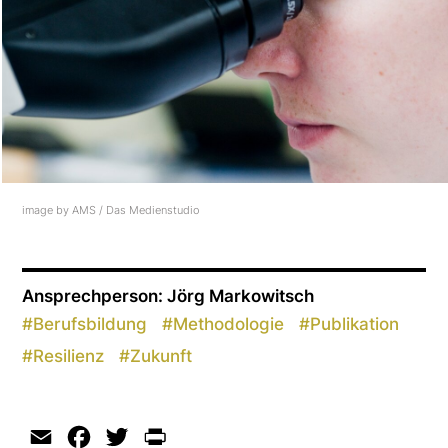
image by AMS / Das Medienstudio
Ansprechperson: Jörg Markowitsch
#
Berufsbildung
#
Methodologie
#
Publikation
#
Resilienz
#
Zukunft
Email
Facebook
Twitter
Print