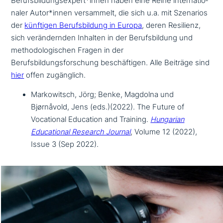
Berufsbildungsexpert*innen haben eine Reihe inter­na­tio­
na­ler Autor*innen ver­sam­melt, die sich u.a. mit Szenarios
der
künftigen Berufsbildung in Europa
, deren Resilienz,
sich ver­än­dern­den Inhalten in der Berufsbildung und
metho­do­lo­gi­schen Fragen in der
Berufsbildungsforschung beschäf­ti­gen. Alle Beiträge sind
hier
offen zugänglich.
Markowitsch, Jörg; Benke, Magdolna und
Bjørnåvold, Jens (eds.)(2022). The Future of
Vocational Education and Training.
Hungarian
Educational Research Journal
, Volume 12 (2022),
Issue 3 (Sep 2022).