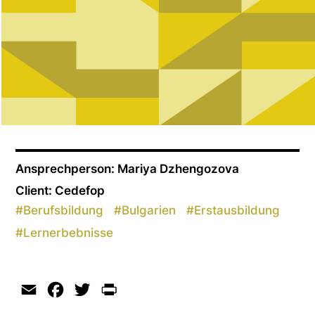
Ansprechperson: Mariya Dzhengozova
Client: Cedefop
#
Berufsbildung
#
Bulgarien
#
Erstausbildung
#
Lernerbebnisse
Email
Facebook
Twitter
Print