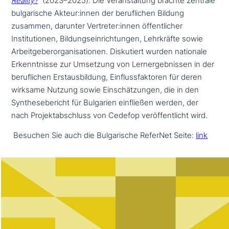
Reality?
“
(2023–2025). Die Veranstaltung brachte zentrale
bul­ga­ri­sche Akteur:innen der beruf­li­chen Bildung
zusammen, darunter Vertreter:innen öffent­li­cher
Institutionen, Bildungseinrichtungen, Lehrkräfte sowie
Arbeitgeberorganisationen. Diskutiert wurden nationale
Erkenntnisse zur Umsetzung von Lernergebnissen in der
beruf­li­chen Erstausbildung, Einflussfaktoren für deren
wirksame Nutzung sowie Einschätzungen, die in den
Synthesebericht für Bulgarien ein­flie­ßen werden, der
nach Projektabschluss von Cedefop ver­öf­fent­licht wird.
Besuchen Sie auch die Bulgarische ReferNet Seite:
link