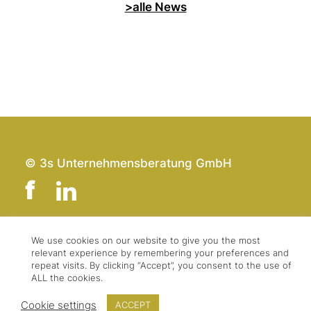
>alle News
© 3s Unternehmensberatung GmbH
We use cookies on our website to give you the most
Team
Impressum
relevant experience by remembering your preferences and
Kontakt
Datenschutz
repeat visits. By clicking “Accept”, you consent to the use of
ALL the cookies.
Presse & Logo
AGBs
Cookie settings
ACCEPT