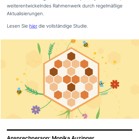
wei­ter­ent­wickeln­des Rahmenwerk durch regel­mä­ßi­ge
Aktualisierungen.
Lesen Sie
hier
die voll­stän­di­ge Studie.
Ansprechperson: Monika Auzinger