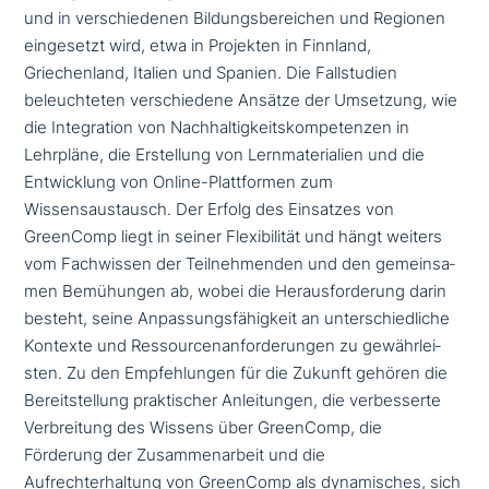
und in ver­schie­de­nen Bildungsbereichen und Regionen
ein­ge­setzt wird, etwa in Projekten in Finnland,
Griechenland, Italien und Spanien. Die Fallstudien
beleuch­te­ten ver­schie­de­ne Ansätze der Umsetzung, wie
die Integration von Nachhaltigkeitskompetenzen in
Lehrpläne, die Erstellung von Lernmaterialien und die
Entwicklung von Online-Plattformen zum
Wissensaustausch. Der Erfolg des Einsatzes von
GreenComp liegt in seiner Flexibilität und hängt weiters
vom Fachwissen der Teilnehmenden und den gemein­sa­
men Bemühungen ab, wobei die Herausforderung darin
besteht, seine Anpassungsfähigkeit an unter­schied­li­che
Kontexte und Ressourcenanforderungen zu gewähr­lei­
sten. Zu den Empfehlungen für die Zukunft gehören die
Bereitstellung prak­ti­scher Anleitungen, die ver­bes­ser­te
Verbreitung des Wissens über GreenComp, die
Förderung der Zusammenarbeit und die
Aufrechterhaltung von GreenComp als dyna­mi­sches, sich