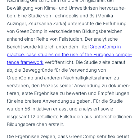
Nachhaltigkeit zu fördern und die Dringlichkeit der
Bewältigung von Klima- und Umweltkrisen her­vor­zu­he­
ben. Eine Studie von Technopolis und 3s (Monika
Auzinger, Zsuzsanna Zarka) unter­such­te die Einführung
von GreenComp in ver­schie­de­nen Bildungsbereichen
anhand einer Reihe von Fallstudien. Der ana­ly­ti­sche
Bericht wurde kürzlich unter dem Titel
GreenComp in
practice: case studies on the use of the European com­pe­
tence framework
ver­öf­fent­licht. Die Studie zielte darauf
ab, die Beweggründe für die Verwendung von
GreenComp und anderen Nachhaltigkeitsrahmen zu
verstehen, den Prozess seiner Anwendung zu doku­men­
tie­ren, erste Ergebnisse zu bewerten und Empfehlungen
für eine breitere Anwendung zu geben. Für die Studie
wurden 56 Initiativen erfasst und ana­ly­siert sowie
insgesamt 12 detail­lier­te Fallstudien aus unter­schied­li­chen
Bildungsbereichen erstellt.
Die Ergebnisse zeigen, dass GreenComp sehr flexibel ist