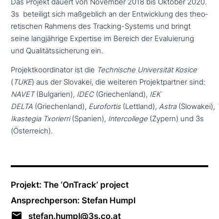
Das Projekt dauert von November 2018 bis Oktober 2020.
3s beteiligt sich maß­geb­lich an der Entwicklung des theo­
re­ti­schen Rahmens des Tracking-Systems und bringt
seine lang­jäh­ri­ge Expertise im Bereich der Evaluierung
und Qualitätssicherung ein.
Projektkoordinator ist die
Technische Universität Kosice
(
TUKE
) aus der Slovakei, die weiteren Projektpartner sind:
NAVET
(Bulgarien),
IDEC
(Griechenland),
IEK
DELTA
(Griechenland),
Eurofortis
(Lettland),
Astra
(Slowakei),
Ikastegia Txorierri
(Spanien),
Intercollege
(Zypern) und 3s
(Österreich).
Projekt: The ‘OnTrack’ project
Ansprechperson: Stefan Humpl
stefan.humpl@3s.co.at