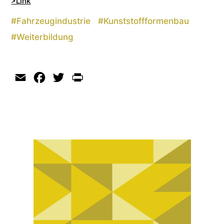
>Link
#
Fahrzeugindustrie
#
Kunststoffformenbau
#
Weiterbildung
Email
Facebook
Twitter
Print