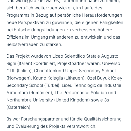
Das wich­tig­ste Ziel war es, LehrerInnen dabei zu helfen,
sich beruflich wei­ter­zu­ent­wickeln, im Laufe des
Programms in Bezug auf per­sön­li­che Herausforderungen
neue Perspektiven zu gewinnen, die eigenen Fähigkeiten
bei Entscheidungsfindungen zu ver­bes­sern, höhere
Effizienz im Umgang mit anderen zu ent­wickeln und das
Selbstvertrauen zu stärken.
Das Projekt wurdevon Liceo Scientifico Statale Augusto
Righi (Italien) koor­di­niert, Projektpartner waren: Universo
CLIL (Italien), Charlottenlund Upper Secondary School
(Norwegen), Kauno Kolegija (Lithauen), Ozel Buyuk Koley
Secondary School (Türkei), Liceu Tehnologic de Industrie
Alimentara (Rumänien), The Performance Solution und
Northumbria University (United Kingdom) sowie 3s
(Österreich).
3s war Forschungspartner und für die Qualitätssicherung
und Evaluierung des Projekts verantwortlich.