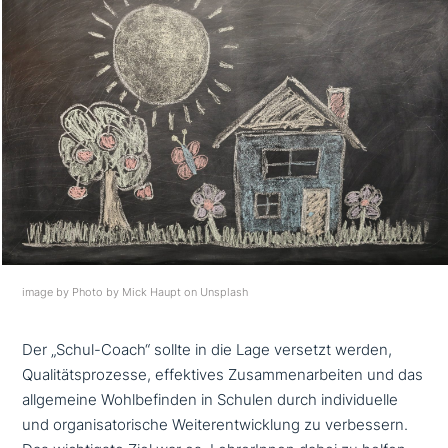
image by Photo by Mick Haupt on Unsplash
Der „Schul-Coach“ sollte in die Lage versetzt werden,
Qualitätsprozesse, effek­ti­ves Zusammenarbeiten und das
all­ge­mei­ne Wohlbefinden in Schulen durch indi­vi­du­el­le
und orga­ni­sa­to­ri­sche Weiterentwicklung zu ver­bes­sern.