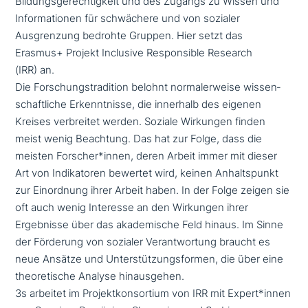
Bildungsgerechtigkeit und des Zugangs zu Wissen und
Informationen für schwä­che­re und von sozialer
Ausgrenzung bedrohte Gruppen. Hier setzt das
Erasmus+ Projekt Inclusive Responsible Research
(IRR) an.
Die Forschungstradition belohnt nor­ma­ler­wei­se wis­sen­
schaft­li­che Erkenntnisse, die innerhalb des eigenen
Kreises ver­brei­tet werden. Soziale Wirkungen finden
meist wenig Beachtung. Das hat zur Folge, dass die
meisten Forscher*innen, deren Arbeit immer mit dieser
Art von Indikatoren bewertet wird, keinen Anhaltspunkt
zur Einordnung ihrer Arbeit haben. In der Folge zeigen sie
oft auch wenig Interesse an den Wirkungen ihrer
Ergebnisse über das aka­de­mi­sche Feld hinaus. Im Sinne
der Förderung von sozialer Verantwortung braucht es
neue Ansätze und Unterstützungsformen, die über eine
theo­re­ti­sche Analyse hinausgehen.
3s arbeitet im Projektkonsortium von IRR mit Expert*innen