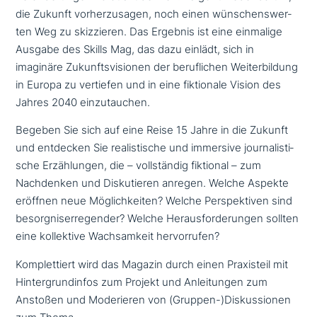
die Zukunft vor­her­zu­sa­gen, noch einen wün­schens­wer­
ten Weg zu skiz­zie­ren. Das Ergebnis ist eine einmalige
Ausgabe des Skills Mag, das dazu einlädt, sich in
imaginäre Zukunftsvisionen der beruf­li­chen Weiterbildung
in Europa zu vertiefen und in eine fik­tio­na­le Vision des
Jahres 2040 einzutauchen.
Begeben Sie sich auf eine Reise 15 Jahre in die Zukunft
und entdecken Sie rea­li­sti­sche und immersive jour­na­li­sti­
sche Erzählungen, die – voll­stän­dig fiktional – zum
Nachdenken und Diskutieren anregen. Welche Aspekte
eröffnen neue Möglichkeiten? Welche Perspektiven sind
besorg­nis­er­re­gen­der? Welche Herausforderungen sollten
eine kol­lek­ti­ve Wachsamkeit hervorrufen?
Komplettiert wird das Magazin durch einen Praxisteil mit
Hintergrundinfos zum Projekt und Anleitungen zum
Anstoßen und Moderieren von (Gruppen-)Diskussionen