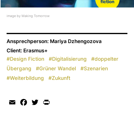
image by Making Tomorrow
Ansprechperson: Mariya Dzhengozova
Client: Erasmus+
#
Design Fiction
#
Digitalisierung
#
doppelter
Übergang
#
Grüner Wandel
#
Szenarien
#
Weiterbildung
#
Zukunft
Email
Facebook
Twitter
Print