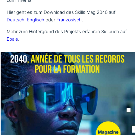
zum Thema.
Hier geht es zum Download des Skills Mag 2040 auf
Deutsch
,
Englisch
oder
Französisch
.
Mehr zum Hintergrund des Projekts erfahren Sie auch auf
Epale
.