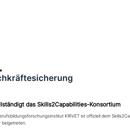
chkräftesicherung
l­stän­digt das Skills2Capabilities-Konsortium
ufsbildungsforschungsinstitut KRIVET ist offiziell dem Skills2Capa
r beigetreten.