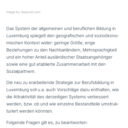
image by rawpixel.com
Das System der all­ge­mei­nen und beruf­li­chen Bildung in
Luxemburg spiegelt den geo­gra­fi­schen und sozio­öko­no­
mi­schen Kontext wider: geringe Größe, enge
Beziehungen zu den Nachbarländern, Mehrsprachigkeit
und ein hoher Anteil aus­län­di­scher Staatsangehöriger
sowie eine gut eta­blier­te Zusammenarbeit mit den
Sozialpartnern.
Die neu zu erar­bei­ten­de Strategie zur Berufsbildung in
Luxemburg soll u.a. auch Vorschläge dazu enthalten, wie
die Attraktivität des der­zei­ti­gen Systems ver­bes­sert
werden, bzw. ob und wie einzelne Bestandteile umstruk­
tu­riert werden könnten.
Folgende Fragen gilt es, zu beantworten: