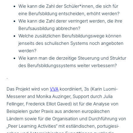
Wie kann die Zahl der Schüler*innen, die sich für
eine Berufsbildung ent­schei­den, erhöht werden?
Wie kann die Zahl derer ver­rin­gert werden, die ihre
Berufsausbildung abbrechen?
Welche zusätz­li­chen Berufsbildungswege können
jenseits des schu­li­schen Systems noch angeboten
werden?
Wie kann man die der­zei­ti­ge Steuerung und Struktur
des Berufsbildungssystems weiter verbessern?
.
Das Projekt wird von
VVA
koor­di­niert, 3s (Karin Luomi-
Messerer and Monika Auzinger, Support durch Julia
Fellinger, Frederick Elliot Gaved) ist für die Analyse von
Beispielen guter Praxis aus anderen euro­päi­schen
Ländern sowie für die Organisation und Durchführung von
„Peer Learning Activities“ mit est­län­di­schen, por­tu­gie­si­