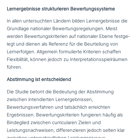
Lernergebnisse struk­tu­rie­ren Bewertungssysteme
In allen unter­such­ten Ländern bilden Lernergebnisse die
Grundlage natio­na­ler Bewertungsregelungen. Meist
werden Bewertungskriterien auf natio­na­ler Ebene fest­ge­
legt und dienen als Referenz für die Beurteilung von
Lernerfolgen. Allgemein for­mu­lier­te Kriterien schaffen
Flexibilität, können jedoch zu Interpretationsspielräumen
führen.
Abstimmung
ist ent­schei­dend
Die Studie betont die Bedeutung der Abstimmung
zwischen inten­dier­ten Lernergebnissen,
Bewertungsverfahren und tat­säch­lich erreich­ten
Ergebnissen. Bewertungskriterien fungieren häufig als
Bindeglied zwischen cur­ri­cu­la­ren Zielen und
Leistungsnachweisen, dif­fe­ren­zie­ren jedoch selten klar
zwischen unter­schied­li­chen Leistungsniveaus.