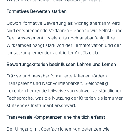
Formatives Bewerten stärken
Obwohl formative Bewertung als wichtig anerkannt wird,
sind ent­spre­chen­de Verfahren – ebenso wie Selbst- und
Peer-Assessment – vie­ler­orts noch aus­bau­fä­hig. Ihre
Wirksamkeit hängt stark von der Lernmotivation und der
Umsetzung ler­nen­den­zen­trier­ter Ansätze ab.
Bewertungskriterien beein­flus­sen Lehren und Lernen
Präzise und messbar for­mu­lier­te Kriterien fördern
Transparenz und Nachvollziehbarkeit. Gleichzeitig
berichten Lernende teilweise von schwer ver­ständ­li­cher
Fachsprache, was die Nutzung der Kriterien als lern­un­ter­
stüt­zen­des Instrument erschwert.
Transversale Kompetenzen unein­heit­lich erfasst
Der Umgang mit über­fach­li­chen Kompetenzen wie