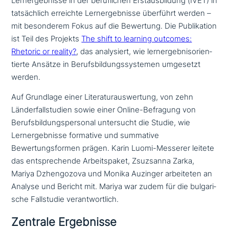
Lernergebnisse in der beruf­li­chen Erstausbildung (IVET) in
tat­säch­lich erreichte Lernergebnisse überführt werden –
mit beson­de­rem Fokus auf die Bewertung. Die Publikation
ist Teil des Projekts
The shift to learning outcomes:
Rhetoric or reality?
, das ana­ly­siert, wie lern­ergeb­nis­ori­en­
tier­te Ansätze in Berufsbildungssystemen umgesetzt
werden.
Auf Grundlage einer Literaturauswertung, von zehn
Länderfallstudien sowie einer Online-Befragung von
Berufsbildungspersonal unter­sucht die Studie, wie
Lernergebnisse formative und summative
Bewertungsformen prägen. Karin Luomi-Messerer leitete
das ent­spre­chen­de Arbeitspaket, Zsuzsanna Zarka,
Mariya Dzhengozova und Monika Auzinger arbei­te­ten an
Analyse und Bericht mit. Mariya war zudem für die bul­ga­ri­
sche Fallstudie verantwortlich.
Zentrale Ergebnisse