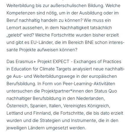
Weiterbildung bis zur außer­schu­li­schen Bildung. Welche
Kompetenzen sind nötig, um in der Ausbildung oder im
Beruf nach­hal­tig handeln zu können? Wie muss ein
Lernort aussehen, in dem Nachhaltigkeit tat­säch­lich
„gelebt“ wird? Welche Fortschritte wurden bisher erzielt
und gibt es EU-Länder, die im Bereich BNE schon inter­es­
san­te Projekte aufweisen können?
Das Erasmus+ Projekt EXPECT
-
Exchanges of Practices
in Education for Climate Targets ana­ly­siert neue nach­hal­ti­
ge Aus- und Weiterbildungswege in der euro­päi­schen
Berufsbildung. In Form von Peer-Learning-Aktivitäten
unter­su­chen die Projektpartner*innen den Status Quo
nach­hal­ti­ger Berufsbildung in den Niederlanden,
Österreich, Spanien, Italien, Vereinigtes Königreich,
Lettland und Finnland, die Fortschritte, die bis dato erzielt
wurden und die Strategien und Instrumente, die in den
jewei­li­gen Ländern umgesetzt werden.