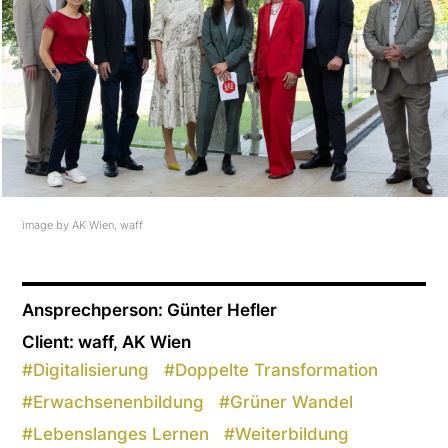
image by AK Wien, waff
Ansprechperson: Günter Hefler
Client: waff, AK Wien
#
Digitalisierung
#
Doppelte Transformation
#
Erwachsenenbildung
#
Grüner Wandel
#
Lebenslanges Lernen
#
Weiterbildung