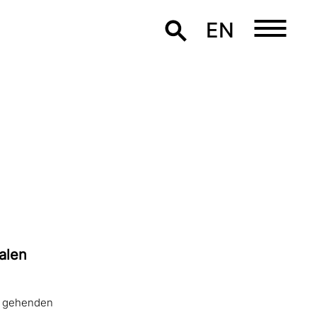
EN
a­len
de gehenden