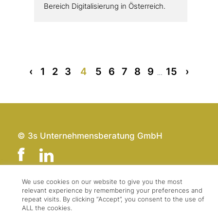
Bereich Digitalisierung in Österreich.
«
1
2
3
4
5
6
7
8
9
15
»
…
© 3s Unternehmensberatung GmbH
We use cookies on our website to give you the most
relevant experience by remembering your preferences and
Team
Impressum
repeat visits. By clicking “Accept”, you consent to the use of
Kontakt
Datenschutz
ALL the cookies.