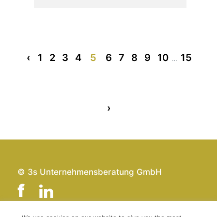
«
1
2
3
4
5
6
7
8
9
10
15
…
»
© 3s Unternehmensberatung GmbH