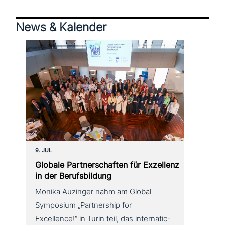
Schnittstelle von Bildung und
News & Kalender
Beschäftigung, unserer eigenen
Forschungstätigkeit und unserem großen
inter­na­tio­na­len Netzwerk.
9. JUL
Globale Partnerschaften für Exzellenz
in der Berufsbildung
Monika Auzinger nahm am Global
Symposium „Partnership for
Excellence!“ in Turin teil, das inter­na­tio­