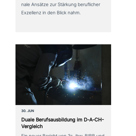
na­le Ansätze zur Stärkung beruf­li­cher
Exzellenz in den Blick nahm.
30. JUN
Duale Berufsausbildung im D‑A‑CH-
Vergleich
Ein neuer Bericht von 3s, ibw, BIBB und