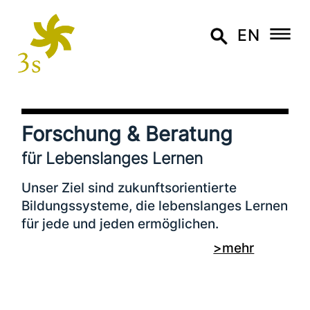
EN
Forschung & Beratung
für Lebenslanges Lernen
Unser Ziel sind zukunfts­ori­en­tier­te
Bildungssysteme, die lebens­lan­ges Lernen
für jede und jeden ermöglichen.
Daher unter­stüt­zen wir öffent­li­che Stellen,
>mehr
Hochschulen und inter­na­tio­na­le
Organisationen dabei, wis­sen­schaft­lich
fundierte Entscheidungen zu treffen – mit
unserer ein­zig­ar­ti­gen Expertise an der