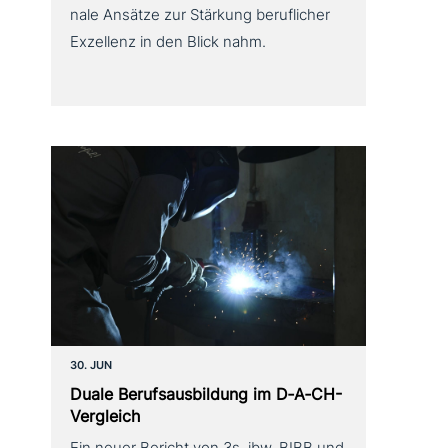
na­le Ansätze zur Stärkung beruf­li­cher
Exzellenz in den Blick nahm.
30. JUN
Duale Berufsausbildung im D‑A‑CH-
Vergleich
Ein neuer Bericht von 3s, ibw, BIBB und