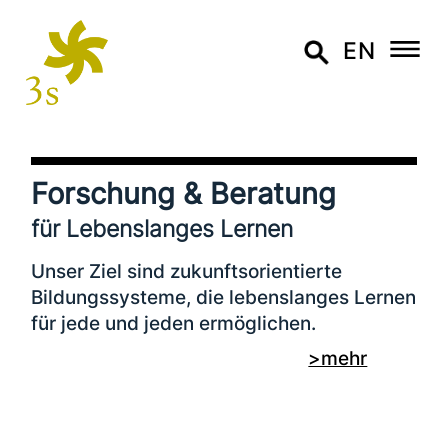
EN
Forschung & Beratung
für Lebenslanges Lernen
Unser Ziel sind zukunfts­ori­en­tier­te
Bildungssysteme, die lebens­lan­ges Lernen
für jede und jeden ermöglichen.
Daher unter­stüt­zen wir öffent­li­che Stellen,
>mehr
Hochschulen und inter­na­tio­na­le
Organisationen dabei, wis­sen­schaft­lich
fundierte Entscheidungen zu treffen – mit
unserer ein­zig­ar­ti­gen Expertise an der