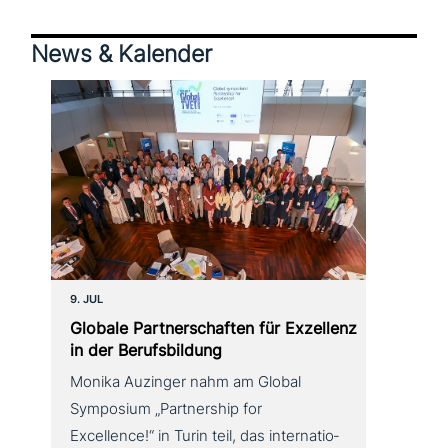
Schnittstelle von Bildung und
News & Kalender
Beschäftigung, unserer eigenen
Forschungstätigkeit und unserem großen
inter­na­tio­na­len Netzwerk.
9. JUL
Globale Partnerschaften für Exzellenz
in der Berufsbildung
Monika Auzinger nahm am Global
Symposium „Partnership for
Excellence!“ in Turin teil, das inter­na­tio­